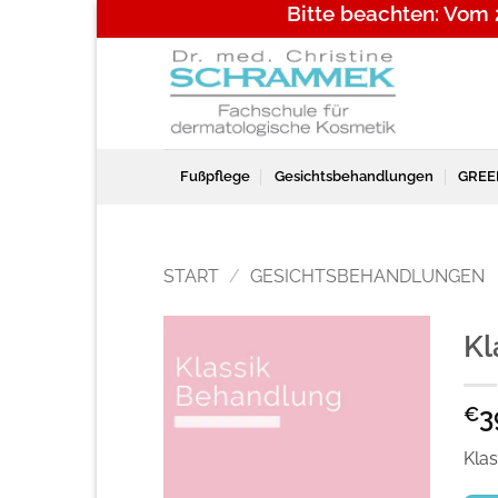
Bitte beachten: Vom
Zum
Inhalt
springen
Fußpflege
Gesichtsbehandlungen
GREE
START
/
GESICHTSBEHANDLUNGEN
Kl
3
€
Kla