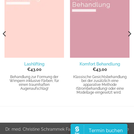
Lashlifting
Komfort Behandlung
€
43,00
€
43,00
Behandlung zur Formung der
Klassische Gesichtsbehandlung
Wimpern inklusive Färben, für
bei der zusätzlich eine
einen traumhaften
apparative Methode
Augenaufschlag!
(Strombehandlung) oder eine
Modellage eingesetzt wird.
Dr. med. Christine Schrammek Fachschule für dermatologische