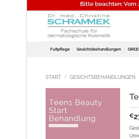
Bitte beachten: Vom
Zum
Inhalt
springen
Fußpflege
Gesichtsbehandlungen
GREE
START
/
GESICHTSBEHANDLUNGEN
Te
2
€
Gesi
Unre